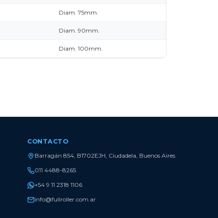
Diam. 75mm.
Diam. 90mm.
Diam. 100mm.
CONTACTO
Barragán 854, B1702EJH, Ciudadela, Buenos Aires
011 4488-8265
+54 9 11 2318 1106
info@fullroller.com.ar