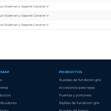
 un Ruleman y Soporte Canal en V
 un Ruleman y Soporte Canal en V
 un Ruleman y Soporte Canal en V
TEMAP
PRODUCTOS
io
Ruedas de fundicion gris
resa
Accesorios para rejas
ductos
Puertas y portones
ribuidores
Rejillas de fundicion gris
tacto
Ruedas de hierro